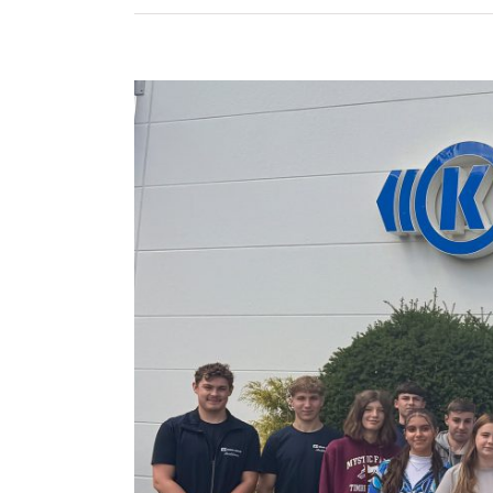
Zeige
grösseres
Bild