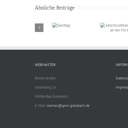
Ähnliche Beiträge
Abschlussfeier am
23.07.2026 an der MS
Aidenbach
Sporttag
WEBMASTER
INFOR
Römer André
Datensc
Seilerberg 16
Impres
94086 Bad Griesbach
E-Mail:
roemer@gms-griesbach.de