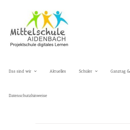
Zum
Inhalt
springen
Das sind wir
Aktuelles
Schüler
Ganztag &
Datenschutzhinweise