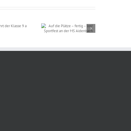
 die Plätze – fertig –
! Sportfest an der MS
Aidenbach