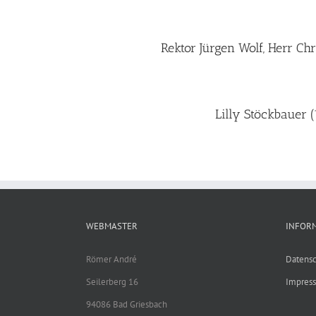
Rektor Jürgen Wolf, Herr Ch
Lilly Stöckbauer (
WEBMASTER
INFOR
Römer André
Datensc
Seilerberg 16
Impres
94086 Bad Griesbach