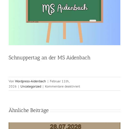
Schnuppertag an der MS Aidenbach
Von
Wordpress-Aidenbach
|
Februar 11th,
für
2026
|
Uncategorized
|
Kommentare deaktiviert
Schnuppertag
an
der
MS
Ähnliche Beiträge
Aidenbach
Abschlussfeier am 23.07.2026 an d