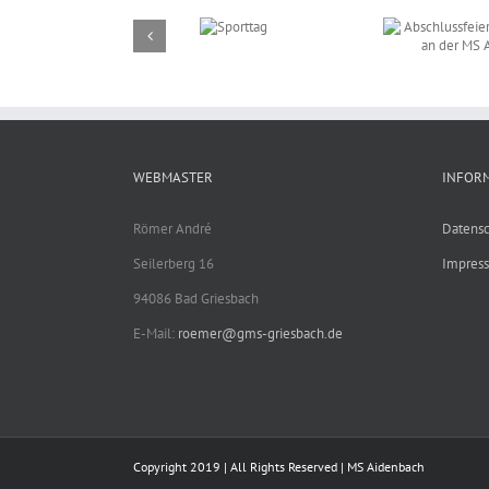
Abschlussfeier am
23.07.2026 an der MS
Aidenbach
Sporttag
WEBMASTER
INFOR
Römer André
Datensc
Seilerberg 16
Impres
94086 Bad Griesbach
E-Mail:
roemer@gms-griesbach.de
Copyright 2019 | All Rights Reserved | MS Aidenbach