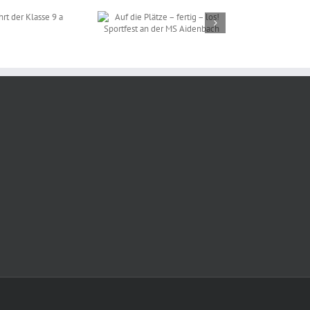
 die Plätze – fertig –
! Sportfest an der MS
Aidenbach