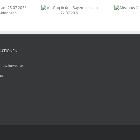
Epsilon
Messtechnik)
Ausflug in den
Auf
Abschlussfahrt der
Bayernpark am
los
Klasse 9 a
22.07.2026
MATIONEN
hutzhinweise
sum