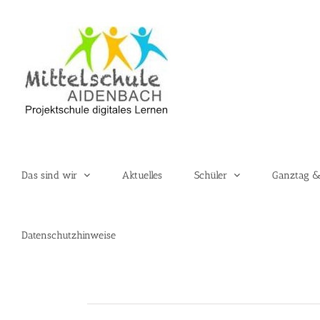
Zum
Inhalt
springen
Das sind wir
Aktuelles
Schüler
Ganztag &
Datenschutzhinweise