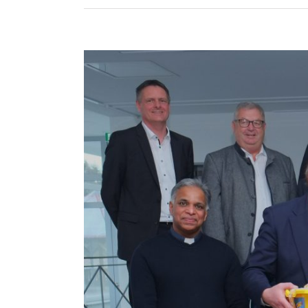
Zeige
grösseres
Bild