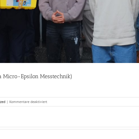
a Micro-Epsilon Messtechnik)
für
ized
|
Kommentare deaktiviert
Spendenübergabe
der
KI-
Bausätze
(Firma
Micro-