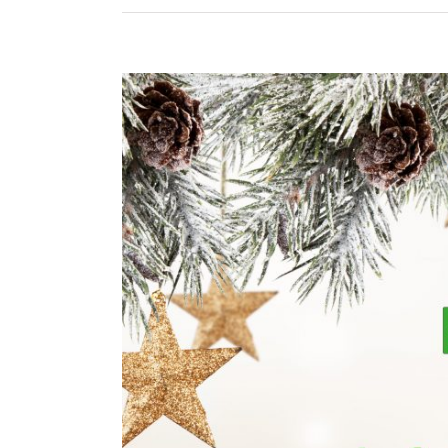
Zeige
grösseres
Bild