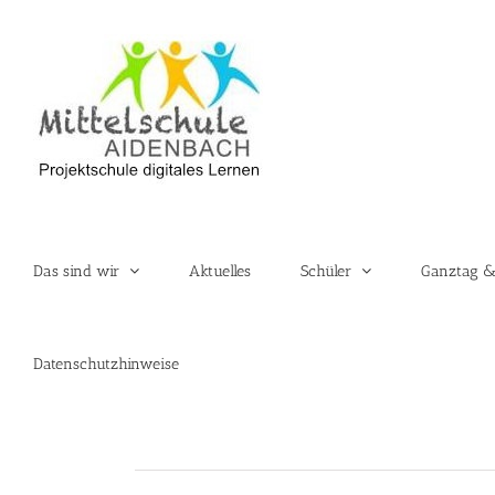
Zum
Inhalt
springen
Das sind wir
Aktuelles
Schüler
Ganztag &
Datenschutzhinweise