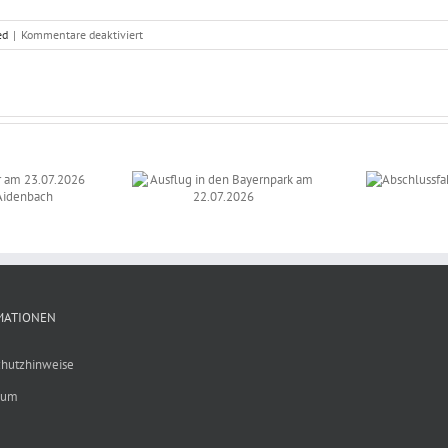
für
ed
|
Kommentare deaktiviert
Wichtige
Vorankündigung!
Ausflug in den
Auf
Abschlussfahrt der
Bayernpark am
los
Klasse 9 a
22.07.2026
MATIONEN
hutzhinweise
sum