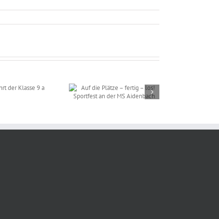
 die Plätze – fertig –
! Sportfest an der MS
Aidenbach