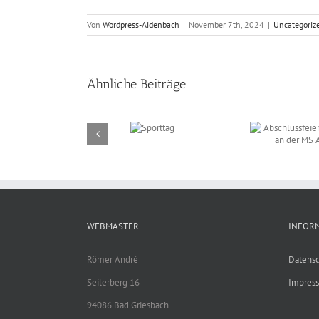
Von
Wordpress-Aidenbach
|
November 7th, 2024
|
Uncategoriz
Ähnliche Beiträge
Abschlussfeier am
23.07.2026 an der MS
Aidenbach
Sporttag
WEBMASTER
INFOR
Römer André
Datensc
Seilerberg 16
Impres
94086 Bad Griesbach