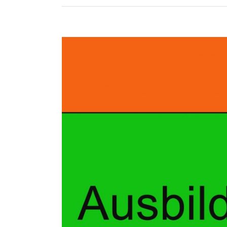
Zeige
grösseres
Bild