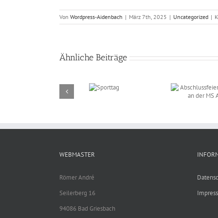
Von
Wordpress-Aidenbach
|
März 7th, 2025
|
Uncategorized
|
K
Ähnliche Beiträge
Abschlussfeier am
23.07.2026 an der MS
Aidenbach
Sporttag
WEBMASTER
INFOR
Römer André
Datensc
Seilerberg 16
Impres
94086 Bad Griesbach