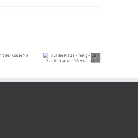
 die Plätze – fertig –
! Sportfest an der MS
Aidenbach