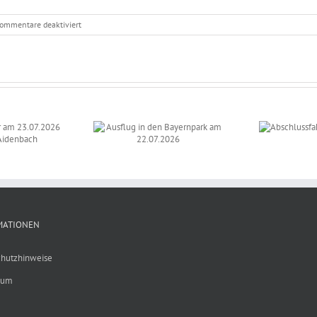
für
ommentare deaktiviert
Ausbildungsoffensive
Bayern
Ausflug in den
Auf
Abschlussfahrt der
Bayernpark am
los
Klasse 9 a
22.07.2026
MATIONEN
hutzhinweise
sum